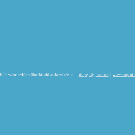
Klub vzduchovkárov Slovakia občianske združenie |
risopepi@gmail.com
|
www.risopepi.