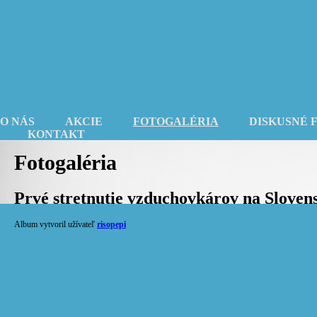
O NÁS
AKCIE
FOTOGALÉRIA
DISKUSNÉ 
KONTAKT
Fotogaléria
Prvé stretnutie vzduchovkárov na Sloven
Album vytvoril užívateľ
risopepi