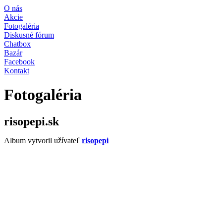
O nás
Akcie
Fotogaléria
Diskusné fórum
Chatbox
Bazár
Facebook
Kontakt
Fotogaléria
risopepi.sk
Album vytvoril užívateľ
risopepi